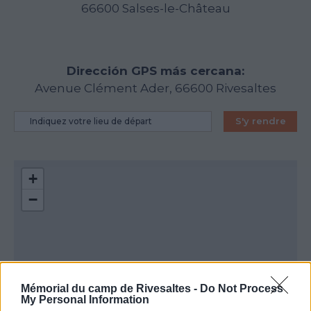
66600 Salses-le-Château
Dirección GPS más cercana:
Avenue Clément Ader, 66600 Rivesaltes
S'y rendre
+
−
Mémorial du camp de Rivesaltes -
Do Not Process
My Personal Information