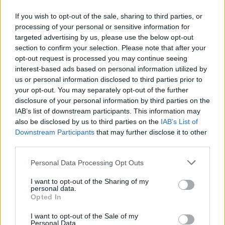
If you wish to opt-out of the sale, sharing to third parties, or
processing of your personal or sensitive information for
targeted advertising by us, please use the below opt-out
section to confirm your selection. Please note that after your
opt-out request is processed you may continue seeing
interest-based ads based on personal information utilized by
us or personal information disclosed to third parties prior to
your opt-out. You may separately opt-out of the further
disclosure of your personal information by third parties on the
IAB’s list of downstream participants. This information may
Leaflet
| Map data ©
OpenStreetMap
contributors, Imagery ©
Mapbox
also be disclosed by us to third parties on the
IAB’s List of
Downstream Participants
that may further disclose it to other
third parties.
Personal Data Processing Opt Outs
En voiture es
I want to opt-out of the Sharing of my
personal data.
Vehículo / caravana :
Opted In
Autopista A9 - salida 41 Perpiñán norte; seguir
I want to opt-out of the Sale of my
Personal Data.