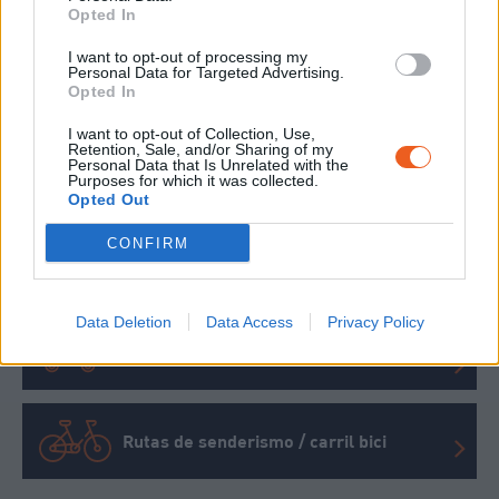
la D 12 / Foix
Opted In
Aparcamiento vigilado de
135
plazas
I want to opt-out of processing my
Personal Data for Targeted Advertising.
Opted In
I want to opt-out of Collection, Use,
Retention, Sale, and/or Sharing of my
Avión
Personal Data that Is Unrelated with the
Purposes for which it was collected.
Opted Out
CONFIRM
Tren
Data Deletion
Data Access
Privacy Policy
Autobús
Rutas de senderismo / carril bici