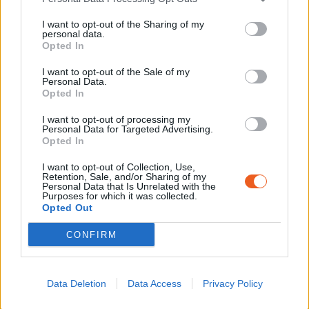
I want to opt-out of the Sharing of my
personal data.
Opted In
I want to opt-out of the Sale of my
Personal Data.
Opted In
I want to opt-out of processing my
Personal Data for Targeted Advertising.
FAMILIAS Y JÓVENES
Opted In
I want to opt-out of Collection, Use,
Retention, Sale, and/or Sharing of my
En grupo o en familia, el Memorial invita a los
Personal Data that Is Unrelated with the
Purposes for which it was collected.
más jóvenes a descubrir el campo de
Opted Out
Rivesaltes y su historia durante una visita o en
los talleres que organizan nuestros
CONFIRM
mediadores. Dichas sesiones precisan de
reserva previa.
Data Deletion
Data Access
Privacy Policy