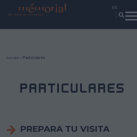
Pasar
al
contenido
principal
Accueil
Particulares
PARTICULARES
PREPARA TU VISITA