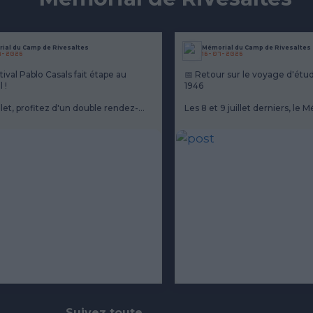
ial du Camp de Rivesaltes
Mémorial du Camp de Rivesaltes
7-2026
16-07-2026
tival Pablo Casals fait étape au
📅 Retour sur le voyage d'étud
 !
1946
llet, profitez d'un double rendez-
Les 8 et 9 juillet derniers, le 
eptionnel : une visite guidée du
camp de Rivesaltes a accueilli
 à 17h30, suivie à 19h30 d'un
enseignants venus de Catalog
u...
académies de Montpelli...
Suivez toute