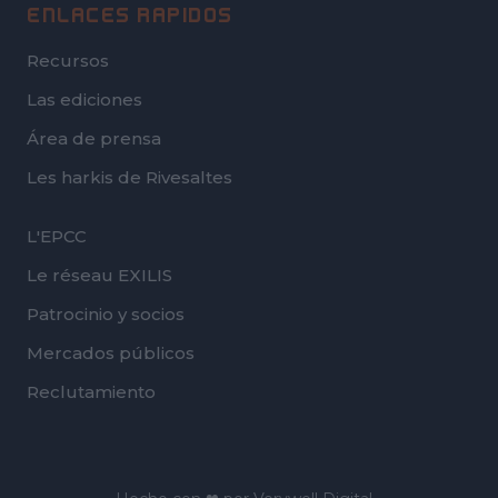
ENLACES RÁPIDOS
Recursos
Las ediciones
Área de prensa
Les harkis de Rivesaltes
FOOTER
L'EPCC
SECOND
Le réseau EXILIS
Patrocinio y socios
Mercados públicos
Reclutamiento