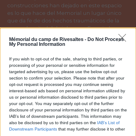
construcciones han dejado en este espacio
es lo que hace del Memorial un lugar único
que da fe de dos hechos traumáticos de la
segunda mitad del siglo
xx
en Francia: la
Segunda Guerra Mundial y las guerras de
Mémorial du camp de Rivesaltes -
Do Not Process
descolonización.
My Personal Information
El Memorial del Campo de Rivesaltes es
If you wish to opt-out of the sale, sharing to third parties, or
también un edificio contemporáneo singular,
processing of your personal or sensitive information for
que le valió a su arquitecto, Rudy Ricciotti, el
targeted advertising by us, please use the below opt-out
premio de arquitectura francesa Équerre
section to confirm your selection. Please note that after your
opt-out request is processed you may continue seeing
d’Argent.
interest-based ads based on personal information utilized by
us or personal information disclosed to third parties prior to
your opt-out. You may separately opt-out of the further
DESCUBRIR
disclosure of your personal information by third parties on the
IAB’s list of downstream participants. This information may
also be disclosed by us to third parties on the
IAB’s List of
Downstream Participants
that may further disclose it to other
third parties.