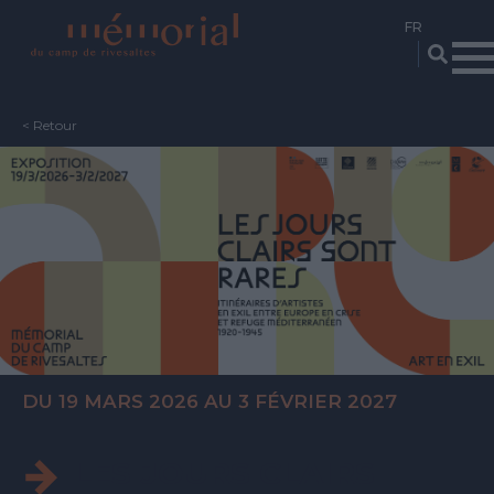
Aller
au
contenu
principal
< Retour
DU
19 MARS 2026
AU
3 FÉVRIER 2027
LES JOURS CLAIRS