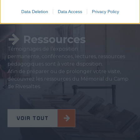
Data Deletion
Data Access
Privacy Policy
Ressources
Témoignages de l’exposition
permanente, conférences, lectures, ressources
pédagogiques sont à votre disposition.
Afin de préparer ou de prolonger votre visite,
découvrez les ressources du Mémorial du Camp
de Rivesaltes.
VOIR TOUT