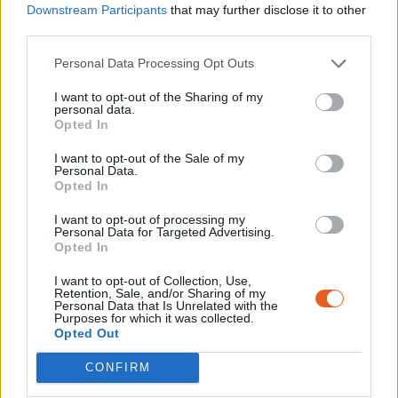
Downstream Participants
that may further disclose it to other
hommes et la folie des temps, ou au
third parties.
contraire comme l’expression la plus crue
de la tragédie en marche.
Personal Data Processing Opt Outs
I want to opt-out of the Sharing of my
personal data.
Opted In
I want to opt-out of the Sale of my
Personal Data.
Opted In
I want to opt-out of processing my
Newsletter
Personal Data for Targeted Advertising.
Opted In
Restez informé et recevez tous les mois la
programmation et les actualités du
I want to opt-out of Collection, Use,
Retention, Sale, and/or Sharing of my
Mémorial.
Personal Data that Is Unrelated with the
Purposes for which it was collected.
Opted Out
S'INSCRIRE
CONFIRM