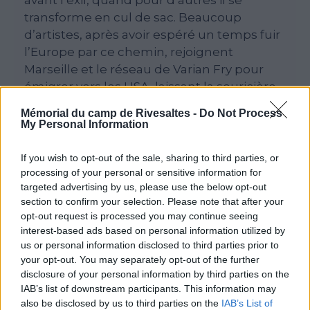
transforme en cul de sac. Beaucoup
d’artistes, après avoir espéré un temps fuir
l’Europe par ce chemin, rejoignent
Marseille et le réseau de Varian Fry pour
émigrer vers les USA, laissant la souricière
se refermer sur quelques-uns.
Mémorial du camp de Rivesaltes -
Do Not Process
My Personal Information
L’exposition du Mémorial du Camp de
Rivesaltes présente un parcours au travers
If you wish to opt-out of the sale, sharing to third parties, or
des artistes juifs qui trouvèrent ici un décor
processing of your personal or sensitive information for
à l’échelle de leur art avant que la guerre
targeted advertising by us, please use the below opt-out
ne les contraigne à la fuite ou à la cache
section to confirm your selection. Please note that after your
opt-out request is processed you may continue seeing
pour tenter d’échapper à la politique
interest-based ads based on personal information utilized by
antisémite du régime de Vichy. A travers la
us or personal information disclosed to third parties prior to
présentation de trajectoires croisées,
your opt-out. You may separately opt-out of the further
l’exposition souligne la force de résistance
disclosure of your personal information by third parties on the
de ces artistes dont l’art peut se lire
IAB’s list of downstream participants. This information may
also be disclosed by us to third parties on the
IAB’s List of
comme un rempart contre la barbarie des