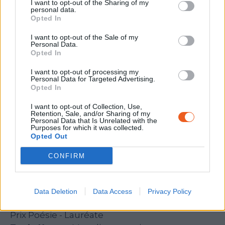
I want to opt-out of the Sharing of my
juin 2024, et qui ont permis de réaliser les
personal data.
Opted In
visuels de ce livret.
I want to opt-out of the Sale of my
Personal Data.
Opted In
Les prix décernés :
I want to opt-out of processing my
Personal Data for Targeted Advertising.
Prix Nouvelles, récits courts - Lauréate
Opted In
Liloo Andriot-Ribiere
: « La paix naquit après »
I want to opt-out of Collection, Use,
Lycée Alfonse Daudet de Nimes (30) -
Retention, Sale, and/or Sharing of my
Personal Data that Is Unrelated with the
Enseignante d’espagnol : Claire Sonzogni.
Purposes for which it was collected.
Opted Out
Prix Nouvelles, récits courts - Prix Coup de
coeur
CONFIRM
Perine Trousy
: « Ici »
Lycée Alfonse Daudet de Nimes (30) -
Data Deletion
Data Access
Privacy Policy
Enseignante d’espagnol : Olivia Garcia.
Prix Poésie - Lauréate