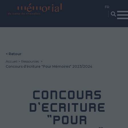
Aller
au
contenu
principal
< Retour
Accueil
Ressources
Concours d'écriture "Pour Mémoires" 2023/2024
CONCOURS
D'ÉCRITURE
"POUR