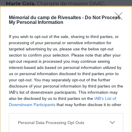
Marie Gola
, Chargée de mission DAAC,
littérature, écriture et poésie.
Mémorial du camp de Rivesaltes -
Do Not Process
Elisa Iglesias
, librairie Torcatis, Perpignan.
My Personal Information
Claude Faber
, librairie Oxymore, Port Vendres.
Frédérique Provencale
, librairie Libambulle,
If you wish to opt-out of the sale, sharing to third parties, or
Prades.
processing of your personal or sensitive information for
Naoual Aboulghazi
,
Agathe De Clerq
,
Anja
targeted advertising by us, please use the below opt-out
Goegel
,
Mathéo Gorlier
,
Maxine Debacker
,
section to confirm your selection. Please note that after your
opt-out request is processed you may continue seeing
Lana Martinez-Sibieta
, Jeunes Ambassadeurs
interest-based ads based on personal information utilized by
du Mémorial du Camp de Rivesaltes.
us or personal information disclosed to third parties prior to
Mathieu Canal
,
Marie-Laure Picard
,
Benjamin
your opt-out. You may separately opt-out of the further
Albert Sorel
, Professeur.e.s du service éducatif
disclosure of your personal information by third parties on the
du Mémorial du Camp de Rivesaltes.
IAB’s list of downstream participants. This information may
also be disclosed by us to third parties on the
IAB’s List of
Un remerciement aux élèves, à l’artiste
FO7
,
Downstream Participants
that may further disclose it to other
aux enseignants du service éducatif et à Julie
third parties.
Savelli pour les ateliers organisés lors de la
remise des prix, qui s’est déroulée au
Personal Data Processing Opt Outs
Mémorial du Camp de Rivesaltes le mercredi 5