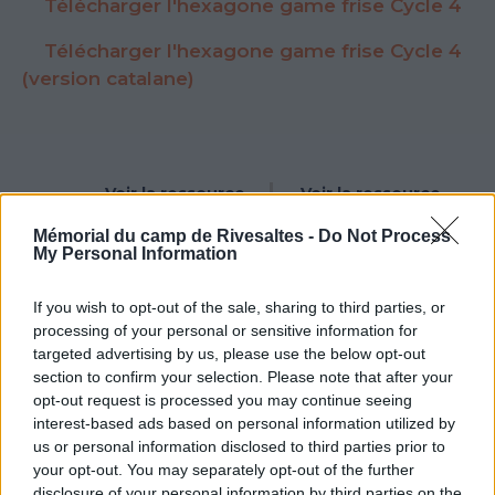
Télécharger l'hexagone game frise Cycle 4
Télécharger l'hexagone game frise Cycle 4
(version catalane)
Voir la ressource
Voir la ressource
précédente
suivante
Mémorial du camp de Rivesaltes -
Do Not Process
My Personal Information
If you wish to opt-out of the sale, sharing to third parties, or
processing of your personal or sensitive information for
targeted advertising by us, please use the below opt-out
section to confirm your selection. Please note that after your
Newsletter
opt-out request is processed you may continue seeing
interest-based ads based on personal information utilized by
Restez informé et recevez tous les mois la
us or personal information disclosed to third parties prior to
programmation et les actualités du
your opt-out. You may separately opt-out of the further
Mémorial.
disclosure of your personal information by third parties on the