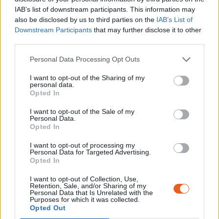
IAB’s list of downstream participants. This information may
also be disclosed by us to third parties on the
IAB’s List of
Downstream Participants
that may further disclose it to other
S'INSCRIRE
third parties.
Personal Data Processing Opt Outs
I want to opt-out of the Sharing of my
personal data.
Opted In
Ressources
I want to opt-out of the Sale of my
Personal Data.
Témoignages de l’exposition
Opted In
permanente, conférences, lectures, ressources
I want to opt-out of processing my
pédagogiques sont à votre disposition.
Personal Data for Targeted Advertising.
Afin de préparer ou de prolonger votre visite,
Opted In
découvrez les ressources du Mémorial du Camp
I want to opt-out of Collection, Use,
de Rivesaltes.
Retention, Sale, and/or Sharing of my
Personal Data that Is Unrelated with the
Purposes for which it was collected.
Opted Out