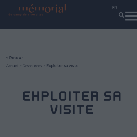
Aller
au
contenu
principal
< Retour
Accueil
Ressources
Exploiter sa visite
EXPLOITER SA
VISITE