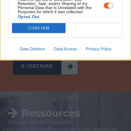
Retention, Sale, and/or Sharing of my
Personal Data that Is Unrelated with the
Purposes for which it was collected.
Opted Out
Newsletter
CONFIRM
Restez informé et recevez tous les mois la
programmation et les actualités du
Mémorial.
Data Deletion
Data Access
Privacy Policy
S'INSCRIRE
Ressources
Témoignages de l’exposition
permanente, conférences, lectures, ressources