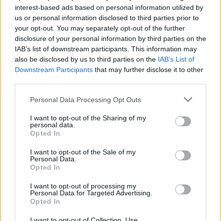
interest-based ads based on personal information utilized by
ont notamment été exposées à la Luise Ross
us or personal information disclosed to third parties prior to
Gallery de New-York en 1998, à la Biennale d’art
your opt-out. You may separately opt-out of the further
brut de Berlin en 2006, ainsi qu’à l’Institut des
disclosure of your personal information by third parties on the
Cultures d’Islam de Paris en 2008.
IAB’s list of downstream participants. This information may
Actuellement, il rythme sa vie par des séjours
also be disclosed by us to third parties on the
IAB’s List of
Downstream Participants
that may further disclose it to other
alternés en Allemagne et en France, où il
third parties.
conserve un atelier.
Personal Data Processing Opt Outs
I want to opt-out of the Sharing of my
personal data.
Opted In
I want to opt-out of the Sale of my
Personal Data.
Voir la ressource
Voir la ressource
Opted In
précédente
suivante
I want to opt-out of processing my
Personal Data for Targeted Advertising.
Opted In
I want to opt-out of Collection, Use,