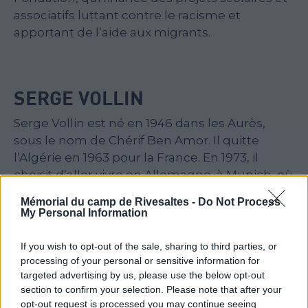
associatifs luttant contre le racisme et
apportant de l’aide aux migrants.
SERGE VOLLIN
Serge Vollin est né en 1946 dans les Aurès,
sous le nom de Chérif Ben Amor. Il quitte
l’Algérie en 1963 pour la France. En 1973, il
choisit d’aller vivre en Allemagne, à Munich, où
il travaille comme agent de sécurité. Son passé
Mémorial du camp de Rivesaltes -
Do Not Process
traumatique le conduit régulièrement à faire
My Personal Information
des séjours dans divers hôpitaux
psychiatriques, où il commence à peindre
If you wish to opt-out of the sale, sharing to third parties, or
dans une optique thérapeutique.
processing of your personal or sensitive information for
targeted advertising by us, please use the below opt-out
Encouragé à poursuivre, il est remarqué par
section to confirm your selection. Please note that after your
opt-out request is processed you may continue seeing
plusieurs galeries. Les toiles de Serge Vollin