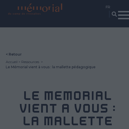
Aller
au
contenu
principal
< Retour
Accueil
Ressources
Le Mémorial vient à vous : la mallette pédagogique
LE MÉMORIAL
VIENT À VOUS :
LA MALLETTE