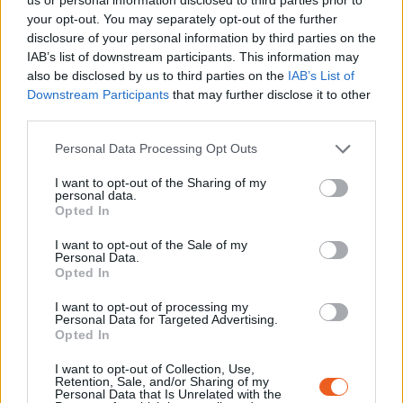
your opt-out. You may separately opt-out of the further
Restez informé et recevez tous les mois la
disclosure of your personal information by third parties on the
programmation et les actualités du
IAB’s list of downstream participants. This information may
Mémorial.
also be disclosed by us to third parties on the
IAB’s List of
Downstream Participants
that may further disclose it to other
third parties.
S'INSCRIRE
Personal Data Processing Opt Outs
I want to opt-out of the Sharing of my
personal data.
Opted In
I want to opt-out of the Sale of my
Personal Data.
Ressources
Opted In
I want to opt-out of processing my
Témoignages de l’exposition
Personal Data for Targeted Advertising.
permanente, conférences, lectures, ressources
Opted In
pédagogiques sont à votre disposition.
I want to opt-out of Collection, Use,
Afin de préparer ou de prolonger votre visite,
Retention, Sale, and/or Sharing of my
Personal Data that Is Unrelated with the
découvrez les ressources du Mémorial du Camp