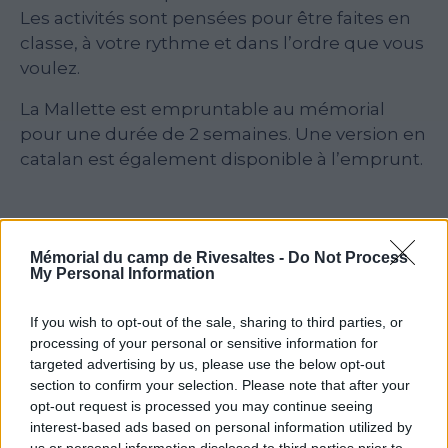
Les activités sont pensées pour être faites en
classe, à votre rythme et dans l’ordre que vous
voulez.
La Mallette est empruntable au mémorial
pour une durée de 2 semaines. Une version en
catalan est également disponible à l’emprunt.
Mémorial du camp de Rivesaltes -
Do Not Process
Voir la ressource
Voir la ressource
My Personal Information
précédente
suivante
If you wish to opt-out of the sale, sharing to third parties, or
processing of your personal or sensitive information for
targeted advertising by us, please use the below opt-out
section to confirm your selection. Please note that after your
opt-out request is processed you may continue seeing
interest-based ads based on personal information utilized by
Newsletter
us or personal information disclosed to third parties prior to