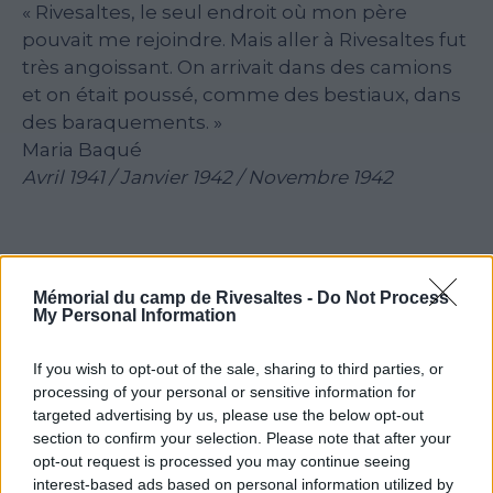
« Rivesaltes, le seul endroit où mon père
pouvait me rejoindre. Mais aller à Rivesaltes fut
très angoissant. On arrivait dans des camions
et on était poussé, comme des bestiaux, dans
des baraquements. »
Maria Baqué
Avril 1941 / Janvier 1942 / Novembre 1942
Mémorial du camp de Rivesaltes -
Do Not Process
My Personal Information
Voir la ressource
Voir la ressource
précédente
suivante
If you wish to opt-out of the sale, sharing to third parties, or
processing of your personal or sensitive information for
targeted advertising by us, please use the below opt-out
section to confirm your selection. Please note that after your
opt-out request is processed you may continue seeing
interest-based ads based on personal information utilized by