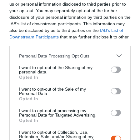
us or personal information disclosed to third parties prior to
Newsletter
your opt-out. You may separately opt-out of the further
Restez informé et recevez tous les mois la
disclosure of your personal information by third parties on the
IAB’s list of downstream participants. This information may
programmation et les actualités du
also be disclosed by us to third parties on the
IAB’s List of
Mémorial.
Downstream Participants
that may further disclose it to other
third parties.
Personal Data Processing Opt Outs
S'INSCRIRE
I want to opt-out of the Sharing of my
personal data.
Opted In
I want to opt-out of the Sale of my
Personal Data.
Opted In
Ressources
I want to opt-out of processing my
Personal Data for Targeted Advertising.
Témoignages de l’exposition
Opted In
permanente, conférences, lectures, ressources
pédagogiques sont à votre disposition.
I want to opt-out of Collection, Use,
Retention, Sale, and/or Sharing of my
Afin de préparer ou de prolonger votre visite,