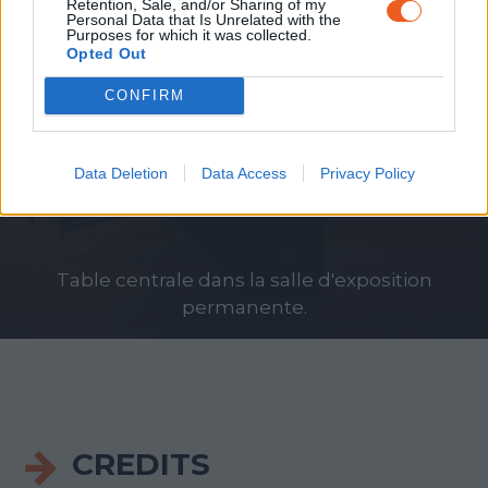
Retention, Sale, and/or Sharing of my
Personal Data that Is Unrelated with the
Purposes for which it was collected.
Opted Out
CONFIRM
Data Deletion
Data Access
Privacy Policy
alle d'exposition
Une visite de groupe avec 
te.
en arrière-p
CREDITS