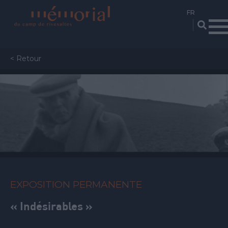
Aller
au
contenu
principal
< Retour
EXPOSITION PERMANENTE
« Indésirables »