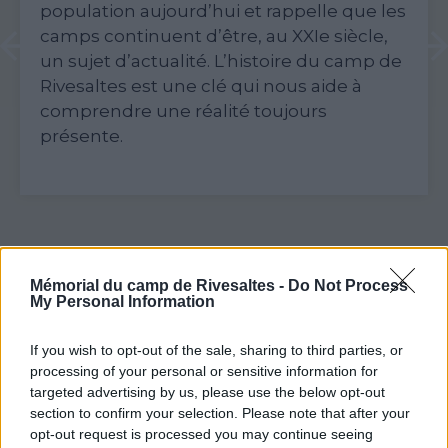
Dans l'axe central de la salle d'exposition,
une table de près de 40 mètres de long
dédiée à l'histoire du champ de Rivesaltes
a été installée. Une douzaine de vitrines
présentent des photographies, des
documents administratifs et des
ustensiles qui témoignent de la vie à la
campagne. Il s’agit d’objets qui ont été
donnés par les familles des témoins ou
que le personnel du Mémorial a trouvés
sur le terrain.
Mémorial du camp de Rivesaltes -
Do Not Process
My Personal Information
If you wish to opt-out of the sale, sharing to third parties, or
processing of your personal or sensitive information for
targeted advertising by us, please use the below opt-out
section to confirm your selection. Please note that after your
opt-out request is processed you may continue seeing