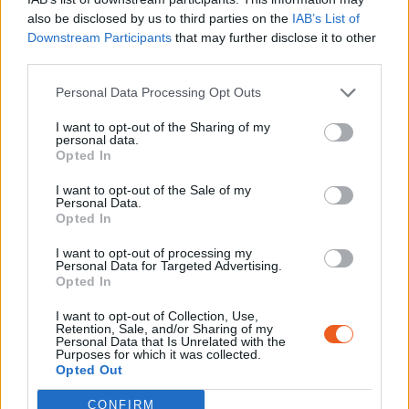
also be disclosed by us to third parties on the
IAB’s List of
Downstream Participants
that may further disclose it to other
third parties.
Personal Data Processing Opt Outs
I want to opt-out of the Sharing of my
personal data.
Opted In
I want to opt-out of the Sale of my
Personal Data.
Opted In
I want to opt-out of processing my
VISITES FAMILLES
Personal Data for Targeted Advertising.
Opted In
I want to opt-out of Collection, Use,
Des visites accompagnées « découverte du
Retention, Sale, and/or Sharing of my
Personal Data that Is Unrelated with the
Mémorial » avec un médiateur sont
Purposes for which it was collected.
ponctuellement organisées à l’occasion des
Opted Out
vacances scolaires ou des Journées
CONFIRM