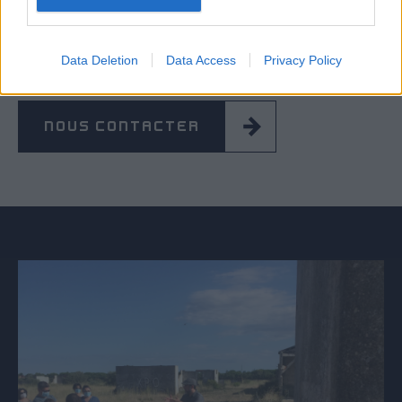
Européennes du Patrimoine.
Inclus dans le billet d’entrée.
Data Deletion
Data Access
Privacy Policy
NOUS CONTACTER