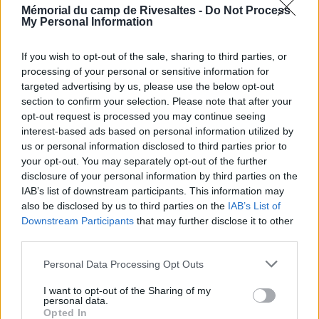
Mémorial du camp de Rivesaltes -
Do Not Process
My Personal Information
Le concours 2022/2023
If you wish to opt-out of the sale, sharing to third parties, or
Le concours 2023/2024
processing of your personal or sensitive information for
Le concours 2024/2025
targeted advertising by us, please use the below opt-out
section to confirm your selection. Please note that after your
opt-out request is processed you may continue seeing
interest-based ads based on personal information utilized by
us or personal information disclosed to third parties prior to
Voir la ressource
Voir la ressource
your opt-out. You may separately opt-out of the further
précédente
suivante
disclosure of your personal information by third parties on the
IAB’s list of downstream participants. This information may
also be disclosed by us to third parties on the
IAB’s List of
Downstream Participants
that may further disclose it to other
third parties.
Personal Data Processing Opt Outs
Newsletter
I want to opt-out of the Sharing of my
personal data.
Restez informé et recevez tous les mois la
Opted In