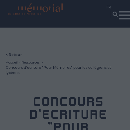
Aller
au
contenu
principal
< Retour
Accueil
Ressources
Concours d’écriture "Pour Mémoires" pour les collégiens et
lycéens
CONCOURS
D’ÉCRITURE
"POUR