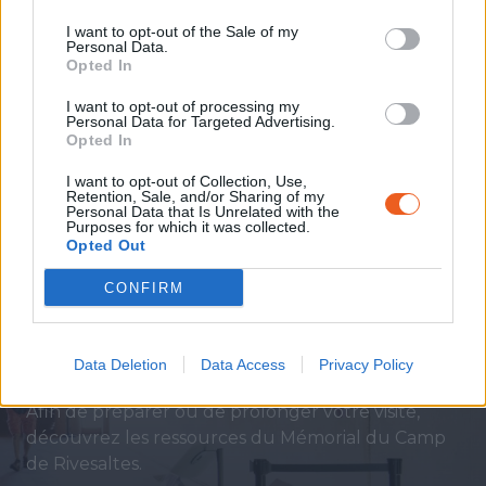
programmation et les actualités du
I want to opt-out of the Sale of my
Mémorial.
Personal Data.
Opted In
I want to opt-out of processing my
Personal Data for Targeted Advertising.
S'INSCRIRE
Opted In
I want to opt-out of Collection, Use,
Retention, Sale, and/or Sharing of my
Personal Data that Is Unrelated with the
Purposes for which it was collected.
Opted Out
Ressources
CONFIRM
Témoignages de l’exposition
permanente, conférences, lectures, ressources
Data Deletion
Data Access
Privacy Policy
pédagogiques sont à votre disposition.
Afin de préparer ou de prolonger votre visite,
découvrez les ressources du Mémorial du Camp
de Rivesaltes.