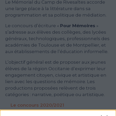
Le Mémorial du Camp de Rivesaltes accorde
une large place à la littérature dans sa
programmation et sa politique de médiation.
Le concours d’écriture «
Pour Mémoires
»
s’adresse aux élèves des collèges, des lycées
généraux, technologiques, professionnels des
académies de Toulouse et de Montpellier, et
aux établissements de l’éducation informelle.
L’objectif général est de proposer aux jeunes
élèves de la région Occitanie d‘exprimer leur
engagement citoyen, civique et artistique en
lien avec les questions de mémoire. Les
productions proposées relèvent de trois
catégories : narrative, poétique ou artistique.
Le concours 2020/2021
Le concours 2021/2022