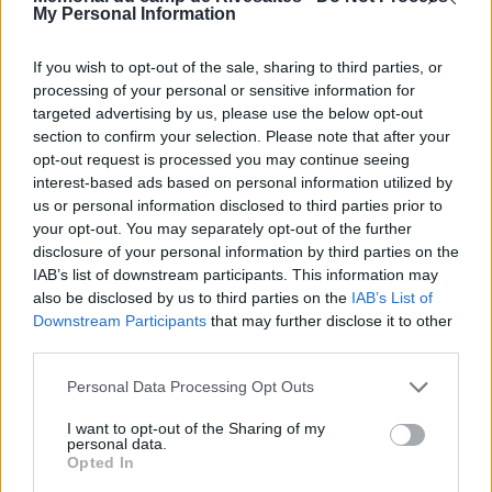
My Personal Information
catalane)
Télécharger les corrections du Mémo du
If you wish to opt-out of the sale, sharing to third parties, or
processing of your personal or sensitive information for
Mémo (version catalane) A VENIR
targeted advertising by us, please use the below opt-out
section to confirm your selection. Please note that after your
opt-out request is processed you may continue seeing
interest-based ads based on personal information utilized by
us or personal information disclosed to third parties prior to
Voir la ressource
Voir la ressource
your opt-out. You may separately opt-out of the further
précédente
suivante
disclosure of your personal information by third parties on the
IAB’s list of downstream participants. This information may
also be disclosed by us to third parties on the
IAB’s List of
Downstream Participants
that may further disclose it to other
third parties.
Personal Data Processing Opt Outs
Newsletter
I want to opt-out of the Sharing of my
Restez informé et recevez tous les mois la
personal data.
Opted In
programmation et les actualités du