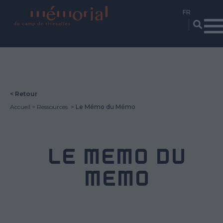
Aller
au
contenu
principal
< Retour
Accueil
Ressources
Le Mémo du Mémo
LE MÉMO DU
MÉMO