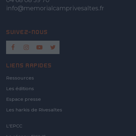
04 68 08 39 70
info@memorialcamprivesaltes.fr
LIENS RAPIDES
Ressources
Les éditions
Espace presse
Les harkis de Rivesaltes
FOOTER
L'EPCC
SECOND