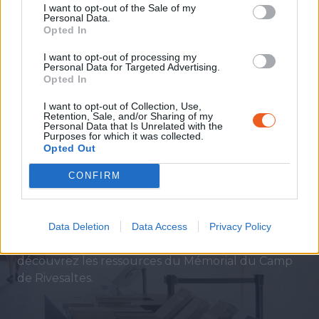
Mémorial.
I want to opt-out of the Sale of my
Personal Data.
Opted In
I want to opt-out of processing my
S'INSCRIRE
Personal Data for Targeted Advertising.
Opted In
I want to opt-out of Collection, Use,
Retention, Sale, and/or Sharing of my
Personal Data that Is Unrelated with the
Purposes for which it was collected.
Opted Out
Ressources
CONFIRM
Témoignages de l’exposition
permanente, conférences, lectures, ressources
pédagogiques sont à votre disposition.
Data Deletion
Data Access
Privacy Policy
Afin de préparer ou de prolonger votre visite,
découvrez les ressources du Mémorial du Camp
de Rivesaltes.