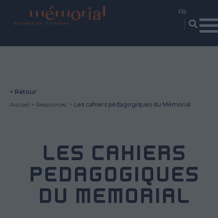
Aller
au
contenu
principal
< Retour
Accueil
Ressources
Les cahiers pédagogiques du Mémorial
LES CAHIERS
PÉDAGOGIQUES
DU MÉMORIAL