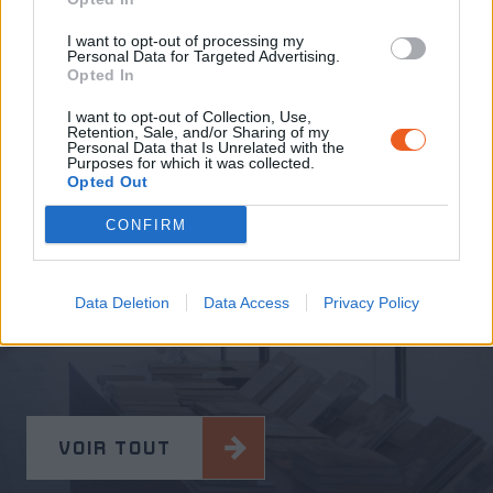
I want to opt-out of processing my
Personal Data for Targeted Advertising.
Opted In
I want to opt-out of Collection, Use,
Retention, Sale, and/or Sharing of my
Personal Data that Is Unrelated with the
Ressources
Purposes for which it was collected.
Opted Out
Témoignages de l’exposition
CONFIRM
permanente, conférences, lectures, ressources
pédagogiques sont à votre disposition.
Afin de préparer ou de prolonger votre visite,
Data Deletion
Data Access
Privacy Policy
découvrez les ressources du Mémorial du Camp
de Rivesaltes.
VOIR TOUT