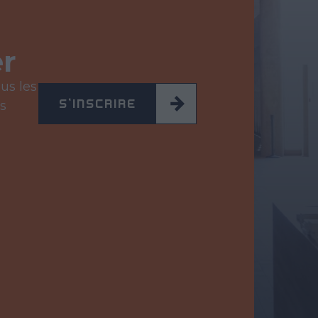
r
us les
S'INSCRIRE
s