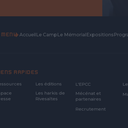
MENU
Accueil
Le Camp
Le Mémorial
Expositions
Prog
IENS RAPIDES
FOOTER
essources
Les éditions
L'EPCC
Le
SECOND
space
Les harkis de
Mécénat et
Ma
resse
Rivesaltes
partenaires
Recrutement