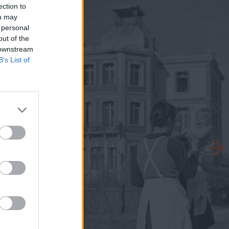
ection to
ou may
 personal
out of the
 downstream
B’s List of