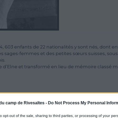
44, 603 enfants de 22 nationalités y sont nés, dont e
s sages-femmes et des petites sœurs suisses, sous l
is.
ille d’Elne et transformé en lieu de mémoire classé
du camp de Rivesaltes -
Do Not Process My Personal Infor
to opt-out of the sale, sharing to third parties, or processing of your per