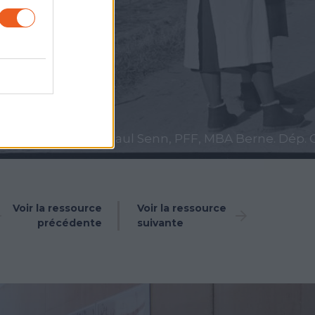
rne.
Voir la ressource
Voir la ressource
précédente
suivante