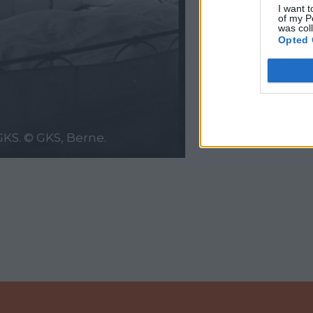
I want t
of my P
was col
Opted 
Pho