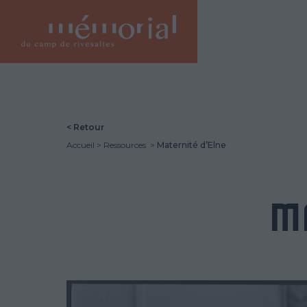
Aller
au
contenu
principal
< Retour
Accueil
Ressources
Maternité d’Elne
M