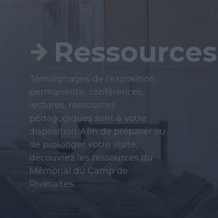
Ressources
Témoignages de l’exposition
permanente, conférences,
lectures, ressources
pédagogiques sont à votre
disposition.
Afin de préparer ou
de prolonger votre visite,
découvrez les ressources du
Mémorial du Camp de
Rivesaltes.