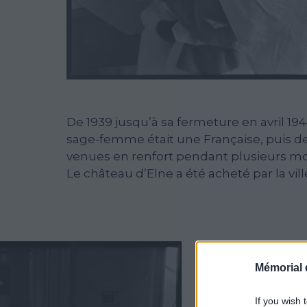
De 1939 jusqu’à sa fermeture en avril 19
sage-femme était une Française, puis de
venues en renfort pendant plusieurs mo
Le château d’Elne a été acheté par la v
Mémorial 
If you wish 