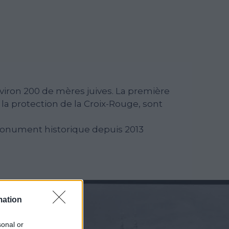
nviron 200 de mères juives. La première
a protection de la Croix-Rouge, sont
 monument historique depuis 2013
mation
sonal or