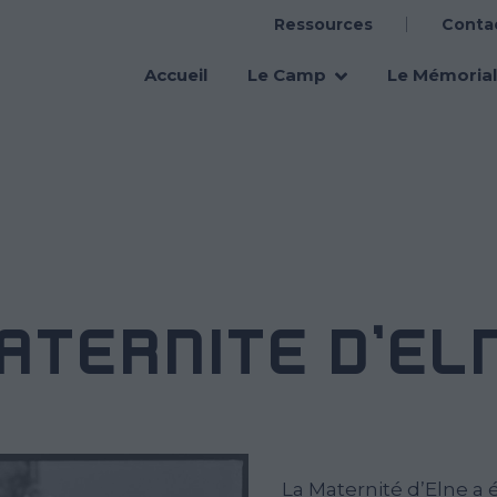
Ressources
Conta
Main
navigation
Accueil
Le Camp
Le Mémorial
ATERNITÉ D’EL
La Maternité d’Elne a