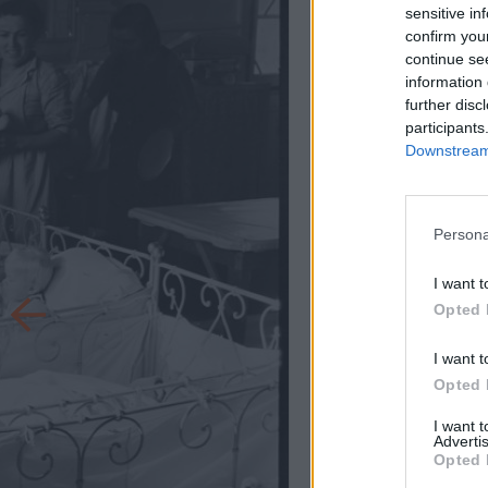
sensitive in
confirm you
continue se
information 
further disc
participants
Downstream 
Persona
I want t
Opted 
I want t
Opted 
I want 
Advertis
Opted 