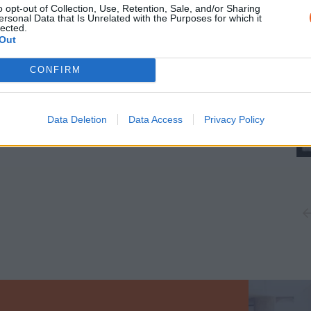
o opt-out of Collection, Use, Retention, Sale, and/or Sharing
ersonal Data that Is Unrelated with the Purposes for which it
lected.
Out
CONFIRM
Data Deletion
Data Access
Privacy Policy
to: Paul Senn, PFF, MBA Berne. Dép. GKS. © GKS, Be