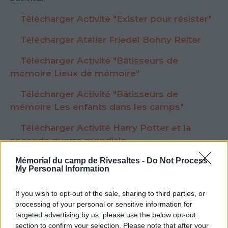
Télécharger Activité "Exister pour résister"
Télécharger Atelier Friedel Bohny Reiter
Télécharger Activité "Bâtisseurs de
mémoire Lieux de mémoire"
Télécharger Activité "Bâtisseurs de
mémoire Les enfants dans les camps"
Télécharger Activité Harry Potter et la
seconde guerre mondiale
Mémorial du camp de Rivesaltes -
Do Not Process
My Personal Information
Voir la ressource
Voir la ressource
If you wish to opt-out of the sale, sharing to third parties, or
précédente
suivante
processing of your personal or sensitive information for
targeted advertising by us, please use the below opt-out
section to confirm your selection. Please note that after your