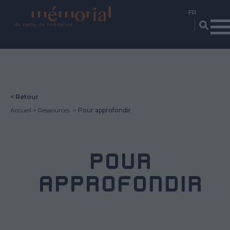
Aller
au
contenu
principal
< Retour
Accueil
Ressources
Pour approfondir
POUR
APPROFONDIR