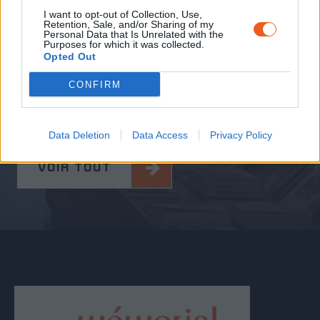
Témoignages de l’exposition
I want to opt-out of Collection, Use,
Retention, Sale, and/or Sharing of my
permanente, conférences, lectures, ressources
Personal Data that Is Unrelated with the
pédagogiques sont à votre disposition.
Purposes for which it was collected.
Opted Out
Afin de préparer ou de prolonger votre visite,
découvrez les ressources du Mémorial du Camp
CONFIRM
de Rivesaltes.
Data Deletion
Data Access
Privacy Policy
VOIR TOUT