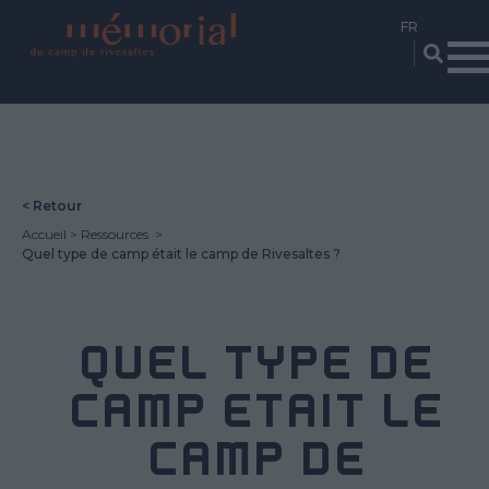
Aller
au
contenu
principal
< Retour
Accueil
Ressources
Quel type de camp était le camp de Rivesaltes ?
QUEL TYPE DE
CAMP ÉTAIT LE
CAMP DE