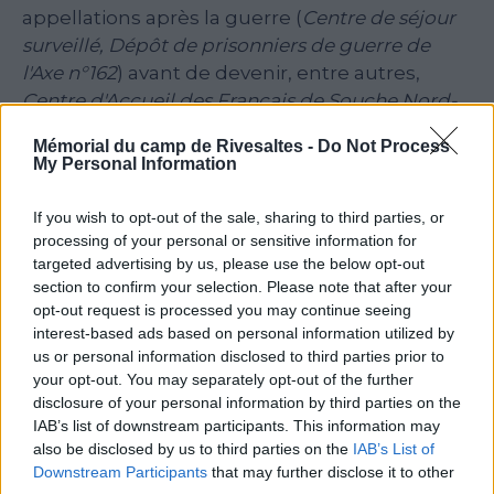
appellations après la guerre (
Centre de séjour
surveillé, Dépôt de prisonniers de guerre de
l'Axe n°162
) avant de devenir, entre autres,
Centre d'Accueil des Français de Souche Nord-
Africaine
en 1962.
Mémorial du camp de Rivesaltes -
Do Not Process
My Personal Information
Le camp de Rivesaltes a donc une histoire
complexe, et a inclut des aspects
If you wish to opt-out of the sale, sharing to third parties, or
pénitentiaires, militaires, mais également un
processing of your personal or sensitive information for
village civil, un centre de formation et un
targeted advertising by us, please use the below opt-out
Centre de Reconduite à la Frontière. La
section to confirm your selection. Please note that after your
dénomination simplifiée retenue aujourd'hui
opt-out request is processed you may continue seeing
interest-based ads based on personal information utilized by
est celle de
Camp d’internement, de
us or personal information disclosed to third parties prior to
déportation et de relégation
, bien que le lieu
your opt-out. You may separately opt-out of the further
ait également eu d’autres fonctions
disclosure of your personal information by third parties on the
d’entrainement, d’emprisonnement et de
IAB’s list of downstream participants. This information may
rétention notamment.
also be disclosed by us to third parties on the
IAB’s List of
Downstream Participants
that may further disclose it to other