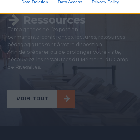
Data Deletion
Data Access
Privacy Policy
Ressources
Témoignages de l’exposition
permanente, conférences, lectures, ressources
pédagogiques sont à votre disposition.
Afin de préparer ou de prolonger votre visite,
découvrez les ressources du Mémorial du Camp
de Rivesaltes.
VOIR TOUT