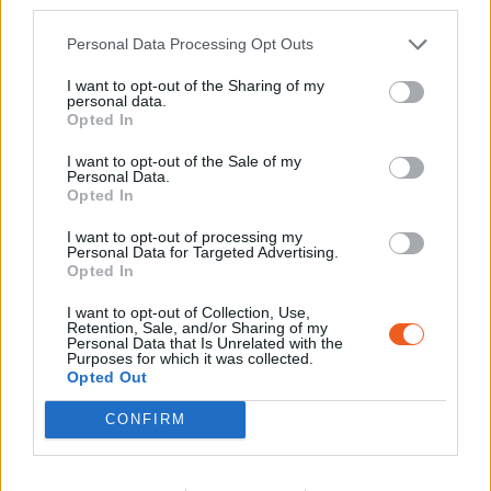
third parties.
Voir la ressource
Voir la ressource
précédente
suivante
Personal Data Processing Opt Outs
I want to opt-out of the Sharing of my
personal data.
Opted In
I want to opt-out of the Sale of my
Personal Data.
Opted In
Newsletter
I want to opt-out of processing my
Restez informé et recevez tous les mois la
Personal Data for Targeted Advertising.
Opted In
programmation et les actualités du
Mémorial.
I want to opt-out of Collection, Use,
Retention, Sale, and/or Sharing of my
Personal Data that Is Unrelated with the
Purposes for which it was collected.
Opted Out
S'INSCRIRE
CONFIRM