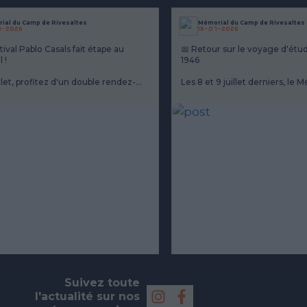
ial du Camp de Rivesaltes
Mémorial du Camp de Rivesaltes
7-2026
16-07-2026
tival Pablo Casals fait étape au
📅 Retour sur le voyage d'étud
 !
1946
llet, profitez d'un double rendez-
Les 8 et 9 juillet derniers, le 
eptionnel : une visite guidée du
camp de Rivesaltes a accueilli
 à 17h30, suivie à 19h30 d'un
enseignants venus de Catalog
u...
académies de Montpelli...
Suivez toute
l'actualité sur nos