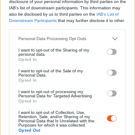
DOULUT, Alexandre, Les Juifs au camp de
disclosure of your personal information by third parties on the
IAB’s list of downstream participants. This information may
Rivesaltes : internement et déportation (1941-
also be disclosed by us to third parties on the
IAB’s List of
1942), Les Cahiers de Rivesaltes, Liénart, 2014,
Downstream Participants
that may further disclose it to other
230 p. ISBN : 978-2359061062
third parties.
Personal Data Processing Opt Outs
I want to opt-out of the Sharing of my
personal data.
Opted In
Voir la ressource
Voir la ressource
précédente
suivante
I want to opt-out of the Sale of my
Personal Data.
Opted In
I want to opt-out of processing my
Personal Data for Targeted Advertising.
Opted In
I want to opt-out of Collection, Use,
BUTLLET
Í
INFORMATIU
Retention, Sale, and/or Sharing of my
Personal Data that Is Unrelated with the
Purposes for which it was collected.
Per estar sempre informat de les notícies del
Opted Out
Memorial i rebre cada mes la programació.