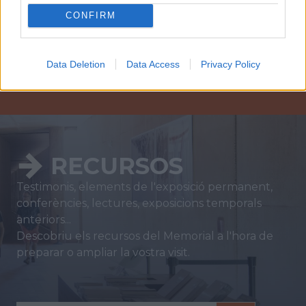
CONFIRM
SUBSCRIU-TE AL BUTLLETÍ
Data Deletion
Data Access
Privacy Policy
RECURSOS
Testimonis, elements de l'exposició permanent,
conferències, lectures, exposicions temporals
anteriors...
Descobriu els recursos del Memorial a l'hora de
preparar o ampliar la vostra visit.