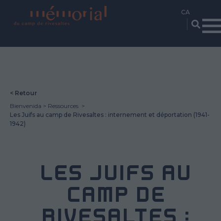
Vés
al
contingut
< Retour
Bienvenida
Ressources
Les Juifs au camp de Rivesaltes : internement et déportation (1941-
1942)
LES JUIFS AU
CAMP DE
RIVESALTES :