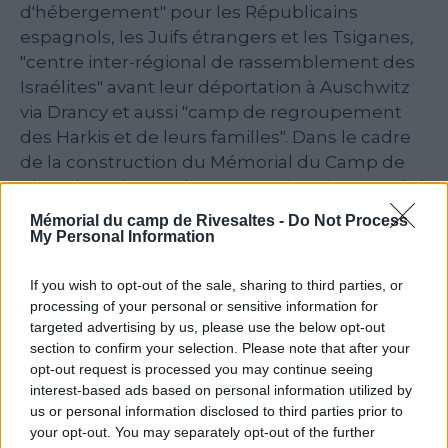
d'hébergement" pour les Républicains
espagnols, les Juifs étrangers et les Tsiganes,
"centre inter-régional de rassemblement des
Israélites" avant leur déportation à Auschwitz
via Drancy et aussi "camp de regroupement
des Harkis et de leurs familles". Dans le cadre
de la construction du Mémorial du Camp de
Rivesaltes, de nombreuses recherches ont été
menées afin de documenter les divers
Mémorial du camp de Rivesaltes -
Do Not Process
aspects de l'histoire du camp et de ses
My Personal Information
protagonistes.
If you wish to opt-out of the sale, sharing to third parties, or
Afin de faire état de ces recherches et de les
processing of your personal or sensitive information for
restituer, la Région Languedoc-Roussillon
targeted advertising by us, please use the below opt-out
lance la collection "Les Cahiers de Rivesaltes".
section to confirm your selection. Please note that after your
Pour que la souffrance et l'histoire de ceux que
opt-out request is processed you may continue seeing
la France a considéré comme "indésirables"
interest-based ads based on personal information utilized by
soient connues de tous.
us or personal information disclosed to third parties prior to
your opt-out. You may separately opt-out of the further