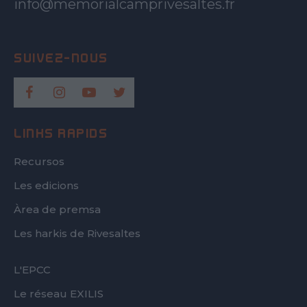
info@memorialcamprivesaltes.fr
LINKS RÀPIDS
Recursos
Les edicions
Àrea de premsa
Les harkis de Rivesaltes
FOOTER
L'EPCC
SECOND
Le réseau EXILIS