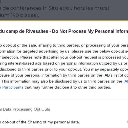
e
 de conférences In Situ et/ou hors les murs)
rium 140 places),
stes ou intervenants à l’issue des événements
du camp de Rivesaltes -
Do Not Process My Personal Infor
to opt-out of the sale, sharing to third parties, or processing of your per
formation for targeted advertising by us, please use the below opt-out s
r selection. Please note that after your opt-out request is processed y
eing interest-based ads based on personal information utilized by us or
RES
disclosed to third parties prior to your opt-out. You may separately opt-
losure of your personal information by third parties on the IAB’s list of
. This information may also be disclosed by us to third parties on the
IA
Participants
that may further disclose it to other third parties.
ens avec de nombreux
s et associatifs (ONACVG, Réseau
éseau musées & mémoriaux des
l Data Processing Opt Outs
ccroître son rayonnement.
o opt-out of the Sharing of my personal data.