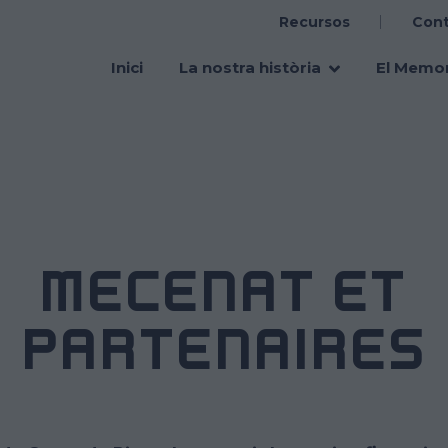
Recursos
Con
Main
navigation
Inici
La nostra història
El Memor
MÉCÉNAT ET
PARTENAIRES