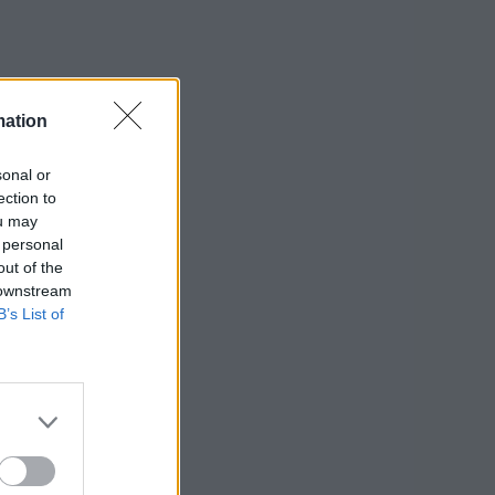
mation
sonal or
ection to
ou may
 personal
out of the
 downstream
B’s List of