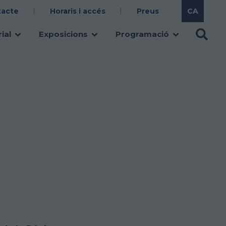
tacte
Horaris i accés
Preus
ial
Exposicions
Programació