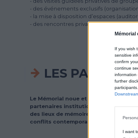
- des visites guidées privatives de group
- des événements exclusifs (organisation
- la mise à disposition d’espaces (audito
- des rencontres privatives avec les arti
Mémorial 
If you wish 
sensitive in
confirm you
continue se
LES PARTENAI
information 
further disc
participants
Downstream 
Le Mémorial noue et consolide des li
partenaires institutionnels, mémoriel
des lieux de mémoire de la Shoah, R
Persona
conflits contemporains, etc.) afin d’a
I want t