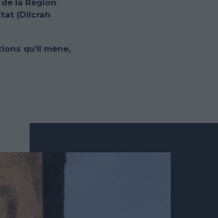
 de la Région
tat (Dilcrah
ions qu’il mène,