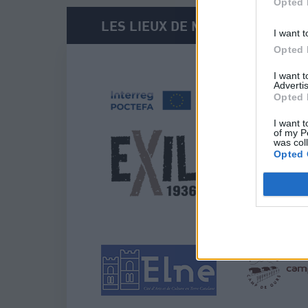
Opted 
LES LIEUX DE MEMOIRE ET INST
I want t
Opted 
I want 
Advertis
Opted 
I want t
of my P
was col
Opted 