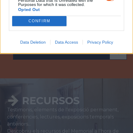
Personal Data that Is Unrelated with the
Purposes for which it was collected.
BUTLLET
Í
INFORMATIU
Opted Out
Per estar sempre informat de les notícies del
CONFIRM
Memorial i rebre cada mes la programació.
Data Deletion
Data Access
Privacy Policy
SUBSCRIU-TE AL BUTLLETÍ
RECURSOS
Testimonis, elements de l'exposició permanent,
conferències, lectures, exposicions temporals
anteriors...
Descobriu els recursos del Memorial a l'hora de