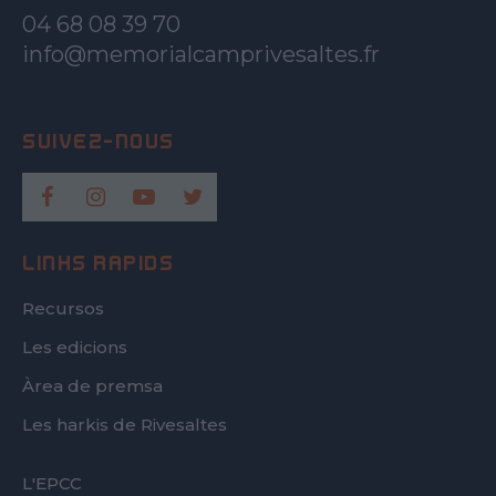
04 68 08 39 70
info@memorialcamprivesaltes.fr
LINKS RÀPIDS
Recursos
Les edicions
Àrea de premsa
Les harkis de Rivesaltes
FOOTER
L'EPCC