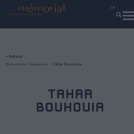
Vés
al
contingut
< Retour
Bienvenida
Ressources
Tahar Bouhouia
TAHAR
BOUHOUIA