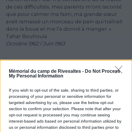
de ces difficultés, mes parents m’ont raconté
que pour calmer ma faim, ma grande sœur
avait ramassé un morceau de pain qui traînait
dans la boue et me l’a donné à manger. »
Tahar Bouhouia
Octobre 1962 / Juin 1963
Mémorial du camp de Rivesaltes -
Do Not Process
Voir la ressource
Voir la ressource
My Personal Information
précédente
suivante
If you wish to opt-out of the sale, sharing to third parties, or
processing of your personal or sensitive information for
targeted advertising by us, please use the below opt-out
section to confirm your selection. Please note that after your
opt-out request is processed you may continue seeing
interest-based ads based on personal information utilized by
BUTLLET
Í
INFORMATIU
us or personal information disclosed to third parties prior to