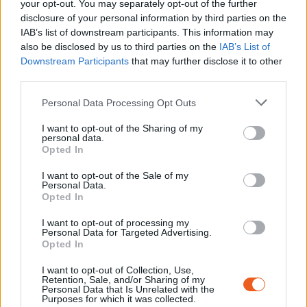
your opt-out. You may separately opt-out of the further
Per estar sempre informat de les notícies del
disclosure of your personal information by third parties on the
Memorial i rebre cada mes la programació.
IAB’s list of downstream participants. This information may
also be disclosed by us to third parties on the
IAB’s List of
Downstream Participants
that may further disclose it to other
third parties.
SUBSCRIU-TE AL BUTLLETÍ
Personal Data Processing Opt Outs
I want to opt-out of the Sharing of my
personal data.
Opted In
I want to opt-out of the Sale of my
Personal Data.
RECURSOS
Opted In
Testimonis, elements de l'exposició permanent,
I want to opt-out of processing my
conferències, lectures, exposicions temporals
Personal Data for Targeted Advertising.
Opted In
anteriors...
Descobriu els recursos del Memorial a l'hora de
I want to opt-out of Collection, Use,
Retention, Sale, and/or Sharing of my
preparar o ampliar la vostra visit.
Personal Data that Is Unrelated with the
Purposes for which it was collected.