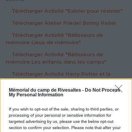
Télécharger Activité "Exister pour résister"
Télécharger Atelier Friedel Bohny Reiter
Télécharger Activité "Bâtisseurs de
mémoire Lieux de mémoire"
Télécharger Activité "Bâtisseurs de
mémoire Les enfants dans les camps"
Télécharger Activité Harry Potter et la
seconde guerre mondiale
Mémorial du camp de Rivesaltes -
Do Not Process
My Personal Information
If you wish to opt-out of the sale, sharing to third parties, or
Voir la ressource
Voir la ressource
processing of your personal or sensitive information for
précédente
suivante
targeted advertising by us, please use the below opt-out
section to confirm your selection. Please note that after your