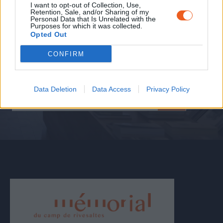
I want to opt-out of Collection, Use,
conferències, lectures, exposicions temporals
Retention, Sale, and/or Sharing of my
Personal Data that Is Unrelated with the
anteriors...
Purposes for which it was collected.
Descobriu els recursos del Memorial a l'hora de
Opted Out
preparar o ampliar la vostra visit.
CONFIRM
Data Deletion
Data Access
Privacy Policy
DESCOBRIU ELS
RECURSOS