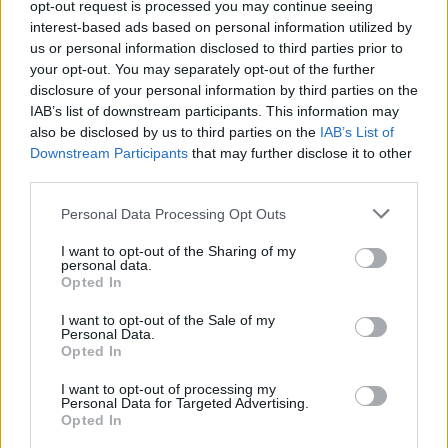
opt-out request is processed you may continue seeing
interest-based ads based on personal information utilized by
us or personal information disclosed to third parties prior to
your opt-out. You may separately opt-out of the further
disclosure of your personal information by third parties on the
BUTLLET
Í
INFORMATIU
IAB’s list of downstream participants. This information may
also be disclosed by us to third parties on the
IAB’s List of
Per estar sempre informat de les notícies del
Downstream Participants
that may further disclose it to other
Memorial i rebre cada mes la programació.
third parties.
Personal Data Processing Opt Outs
SUBSCRIU-TE AL BUTLLETÍ
I want to opt-out of the Sharing of my
personal data.
Opted In
I want to opt-out of the Sale of my
Personal Data.
Opted In
I want to opt-out of processing my
RECURSOS
Personal Data for Targeted Advertising.
Opted In
Testimonis, elements de l'exposició permanent,