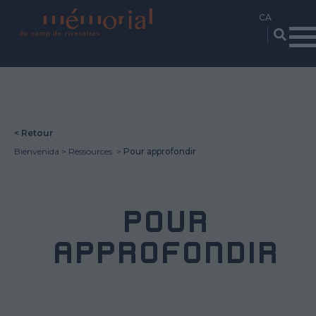
Vés
al
contingut
< Retour
Bienvenida
Ressources
Pour approfondir
POUR
APPROFONDIR