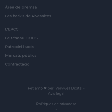
Àrea de premsa
Les harkis de Rivesaltes
FOOTER
L'EPCC
SECOND
Le réseau EXILIS
Patrocini i socis
Mercats públics
Contractació
Fet amb ❤ per
Verywell Digital
-
Avís legal
-
Polítiques de privadesa
-