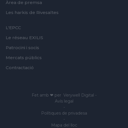
Àrea de premsa
Les harkis de Rivesaltes
FOOTER
L'EPCC
SECOND
Le réseau EXILIS
Patrocini i socis
Mercats públics
Contractació
Fet amb ❤ per
Verywell Digital
-
Avís legal
-
Polítiques de privadesa
-
Mapa del lloc