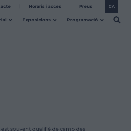
tacte
Horaris i accés
Preus
ial
Exposicions
Programació
 est souvent qualifié de camp des