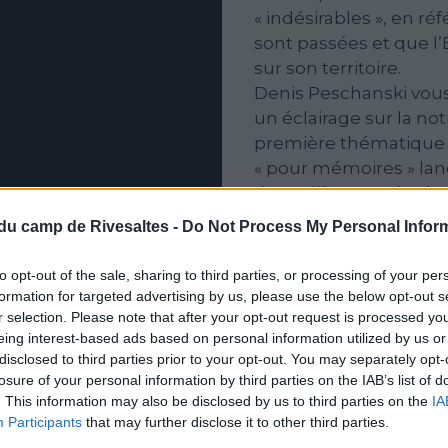
« indésirables », en ré
sont passées et que l’É
sur son territoire.
Denis Peschanski vous
un éclairage sur la no
première thématique r
« pour mémoires » lan
des collèges et des ly
du camp de Rivesaltes -
Do Not Process My Personal Infor
Denis Peschanski est h
CNRS.
to opt-out of the sale, sharing to third parties, or processing of your per
formation for targeted advertising by us, please use the below opt-out s
r selection. Please note that after your opt-out request is processed y
eing interest-based ads based on personal information utilized by us or
disclosed to third parties prior to your opt-out. You may separately opt-
losure of your personal information by third parties on the IAB’s list of
. This information may also be disclosed by us to third parties on the
IA
Participants
that may further disclose it to other third parties.