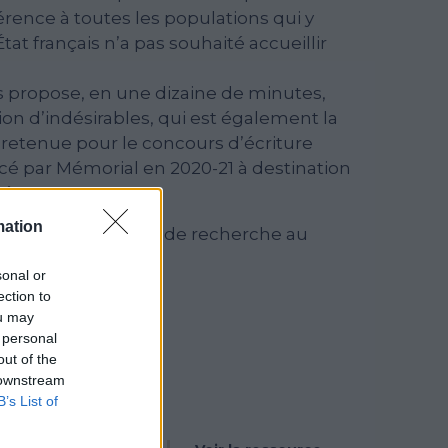
férence à toutes les populations qui y
tat français n’a pas souhaité accueillir
 propose, en une dizaine de minutes,
tion d’indésirables, qui est également la
etenue pour le concours d’écriture
cé par Mémorial en 2020-21 à destination
cées.
mation
istorien, directeur de recherche au
sonal or
ection to
ou may
 personal
out of the
 downstream
B’s List of