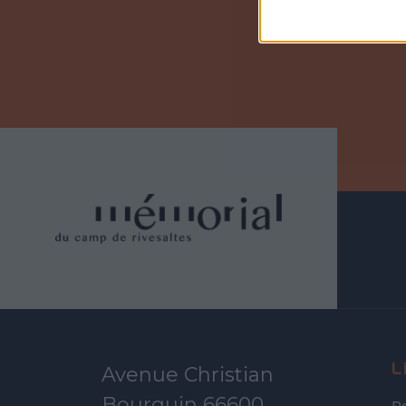
L
Avenue Christian
Bourquin 66600,
R