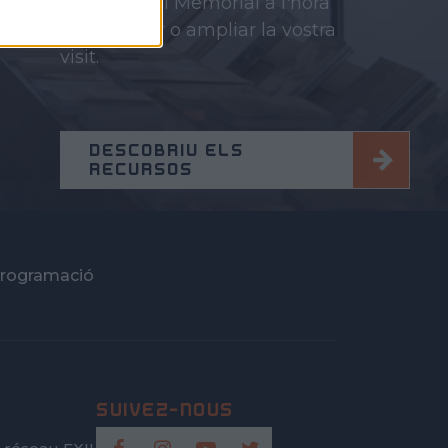
recursos del Memorial a l'hora
de preparar o ampliar la vostra
visit.
DESCOBRIU ELS
RECURSOS
rogramació