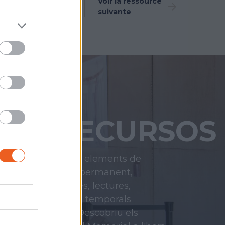
Voir la ressource
Voir la ressource
précédente
suivante
RECURSOS
Testimonis, elements de
l'exposició permanent,
conferències, lectures,
exposicions temporals
anteriors...
Descobriu els