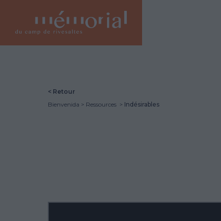
Vés
al
contingut
< Retour
Bienvenida
Ressources
Indésirables