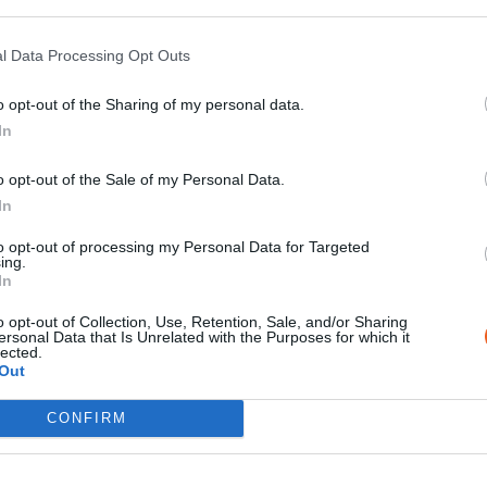
l Data Processing Opt Outs
o opt-out of the Sharing of my personal data.
In
o opt-out of the Sale of my Personal Data.
In
INFORMATIU
to opt-out of processing my Personal Data for Targeted
ing.
In
les
SUBSCRIU-TE AL
o opt-out of Collection, Use, Retention, Sale, and/or Sharing
 cada mes
BUTLLETÍ
ersonal Data that Is Unrelated with the Purposes for which it
lected.
Out
CONFIRM