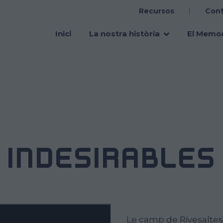
Recursos
Con
Main
navigation
Inici
La nostra història
El Memor
INDÉSIRABLES
Le camp de Rivesaltes