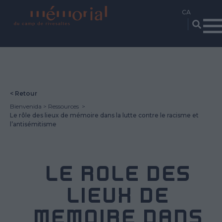
Vés
al
contingut
< Retour
Bienvenida
Ressources
Le rôle des lieux de mémoire dans la lutte contre le racisme et
l’antisémitisme
LE RÔLE DES
LIEUX DE
MÉMOIRE DANS