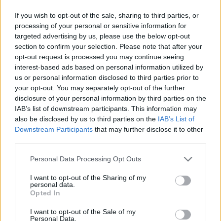
scientifique du Mémorial du Camp de
If you wish to opt-out of the sale, sharing to third parties, or
Rivesaltes.
processing of your personal or sensitive information for
targeted advertising by us, please use the below opt-out
section to confirm your selection. Please note that after your
opt-out request is processed you may continue seeing
interest-based ads based on personal information utilized by
Voir la ressource
Voir la ressource
us or personal information disclosed to third parties prior to
précédente
suivante
your opt-out. You may separately opt-out of the further
disclosure of your personal information by third parties on the
IAB’s list of downstream participants. This information may
also be disclosed by us to third parties on the
IAB’s List of
Downstream Participants
that may further disclose it to other
third parties.
BUTLLET
Í
INFORMATIU
Personal Data Processing Opt Outs
Per estar sempre informat de les notícies del
I want to opt-out of the Sharing of my
personal data.
Memorial i rebre cada mes la programació.
Opted In
I want to opt-out of the Sale of my
Personal Data.