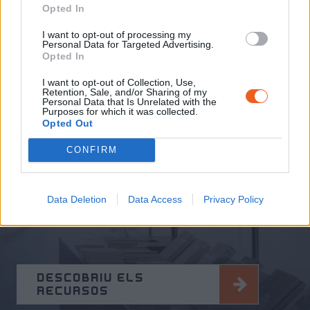
Opted In
SUBSCRIU-TE AL BUTLLETÍ
I want to opt-out of processing my
Personal Data for Targeted Advertising.
Opted In
I want to opt-out of Collection, Use,
Retention, Sale, and/or Sharing of my
Personal Data that Is Unrelated with the
Purposes for which it was collected.
RECURSOS
Opted Out
Testimonis, elements de l'exposició permanent,
CONFIRM
conferències, lectures, exposicions temporals
anteriors...
Descobriu els recursos del Memorial a l'hora de
Data Deletion
Data Access
Privacy Policy
preparar o ampliar la vostra visit.
DESCOBRIU ELS
RECURSOS