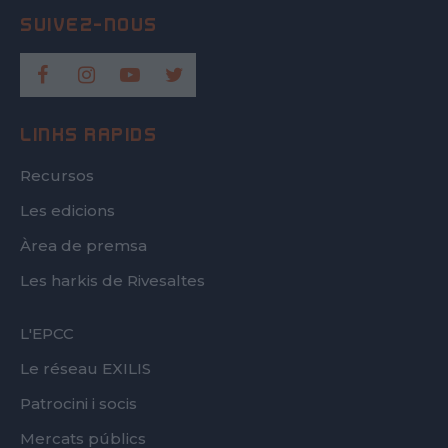
LINKS RÀPIDS
Recursos
Les edicions
Àrea de premsa
Les harkis de Rivesaltes
FOOTER
L'EPCC
SECOND
Le réseau EXILIS
Patrocini i socis
Mercats públics