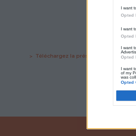
I want t
Opted 
I want t
Opted 
I want 
Advertis
Téléchargez la présentation du projet 
Opted 
I want t
of my P
was col
Opted 