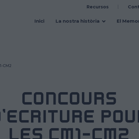
Recursos
Con
Main
navigation
Inici
La nostra història
El Memor
M1-CM2
CONCOURS
D’ÉCRITURE POU
LES CM1-CM2