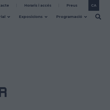
tacte
Horaris i accés
Preus
ial
Exposicions
Programació
R