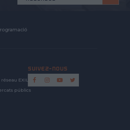
rogramació
 réseau EXILIS
rcats públics