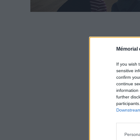
Mémorial 
If you wish 
sensitive in
confirm you
continue se
information 
further disc
participants
Downstream 
Persona