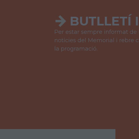
BUTLLET
Í
Per estar sempre informat de 
notícies del Memorial i rebre
la programació.