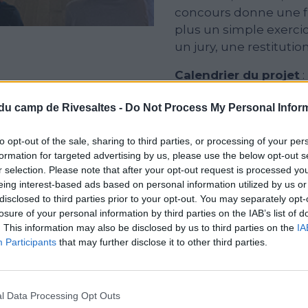
concours donne une fin
plus un
simple exercic
un jury, une restitut
Calendrier du projet
:
Période 1 : lancement
du camp de Rivesaltes -
Do Not Process My Personal Infor
Périodes 2, 3 et 4 :
to opt-out of the sale, sharing to third parties, or processing of your per
formation for targeted advertising by us, please use the below opt-out s
Inscription
avant le 3
r selection. Please note that after your opt-out request is processed y
eing interest-based ads based on personal information utilized by us or
Intervention d’un méd
disclosed to third parties prior to your opt-out. You may separately opt-
concours aux élèves +
losure of your personal information by third parties on the IAB’s list of
en classe.
. This information may also be disclosed by us to third parties on the
IA
Participants
that may further disclose it to other third parties.
Envoi des production
Période 4 : lecture des
l Data Processing Opt Outs
Période 5 : invitation 