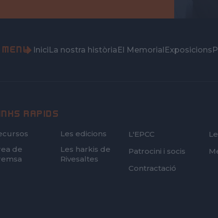
MENÚ
Inici
La nostra història
El Memorial
Exposicions
P
INKS RÀPIDS
FOOTER
ecursos
Les edicions
L'EPCC
Le
SECOND
rea de
Les harkis de
Patrocini i socis
Me
remsa
Rivesaltes
Contractació