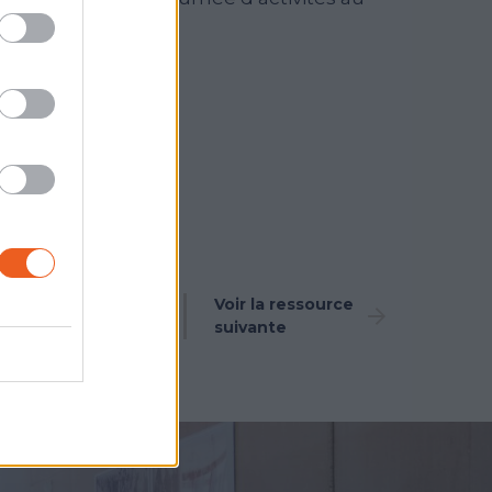
Voir la ressource
Voir la ressource
précédente
suivante