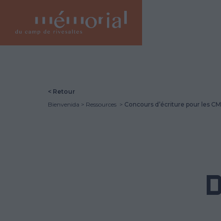
Vés
al
contingut
< Retour
Bienvenida
Ressources
Concours d’écriture pour les C