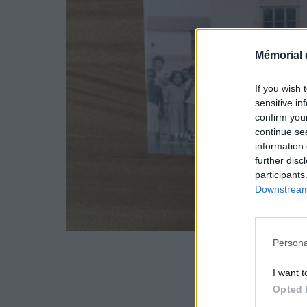
Mémorial 
If you wish 
sensitive in
confirm you
continue se
information 
further disc
participants
Downstream 
Persona
I want t
Opted 