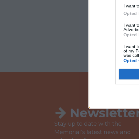
I want t
Opted 
I want 
Advertis
Opted 
I want t
of my P
was col
Opted 
Newslette
Stay up to date with the
Memorial’s latest news and