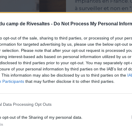
implantés en France. C
à surveiller et non en
eux aussi, ont dû quit
- soit plus de la moit
du camp de Rivesaltes -
Do Not Process My Personal Infor
Rivesaltes. Ce chiffre f
emblématique dans l'his
to opt-out of the sale, sharing to third parties, or processing of your per
formation for targeted advertising by us, please use the below opt-out s
Cet ouvrage réunit di
r selection. Please note that after your opt-out request is processed y
témoignages qui illust
eing interest-based ads based on personal information utilized by us or
la fin de la guerre d
disclosed to third parties prior to your opt-out. You may separately opt-
partagent l'expérienc
losure of your personal information by third parties on the IAB’s list of
pour y avoir été relég
. This information may also be disclosed by us to third parties on the
IA
Participants
that may further disclose it to other third parties.
BESNACI-LANCOU, Fatim
relégation des famille
& Témoignages, Editions
l Data Processing Opt Outs
2862667713
o opt-out of the Sharing of my personal data.
In