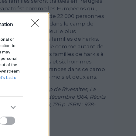
es familles seront traitées en "réfugiés"
 "rapatriés" comme les Européens qui,
ter l'Algérie. Autour de 22 000 personnes
ié - seront reléguées dans le camp de
mation
ait de Rivesaltes le lieu le plus
toire de l'exil des familles de harkis.
sonal or
ection to
x-sept tranches de vie comme autant de
ou may
rent la tragédie des familles de harkis à
 personal
'Algérie. Onze femmes et six hommes
out of the
e d'une vie de souffrances dans ce camp
 downstream
ués, entre quelques mois et deux ans.
B’s List of
a, Harkis au camp de Rivesaltes, La
s, septembre 1962 – décembre 1964, Récits
 Loubatières, 2019, 176 p. ISBN : 978-