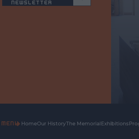
NEWSLETTER
MENU
Home
Our History
The Memorial
Exhibitions
Pro