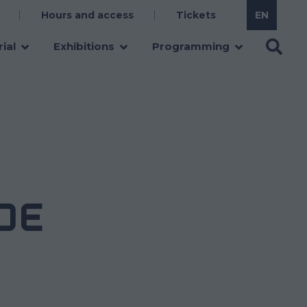
Hours and access
Tickets
ial
Exhibitions
Programming
DE