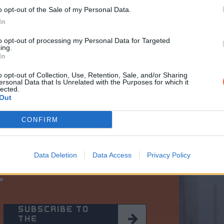
o opt-out of the Sale of my Personal Data.
In
to opt-out of processing my Personal Data for Targeted
ing.
In
o opt-out of Collection, Use, Retention, Sale, and/or Sharing
ersonal Data that Is Unrelated with the Purposes for which it
lected.
Out
CONFIRM
Data Deletion
Data Access
Privacy Policy
r
SUBSCRIBE TO
THE