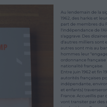
Au lendemain de la sig
1962, des harkis et leur
part de membres du Fr
l'indépendance de l'Algé
s'aggrave. Des dizaines
d'autres milliers son
autres sont mis au ban 
hommes leur "engagem
ordonnance française du
nationalité française.
Entre juin 1962 et fin 
autorités françaises po
indépendante, envir
et enfants) traversero
France. Accueillis par 
vont transiter par des