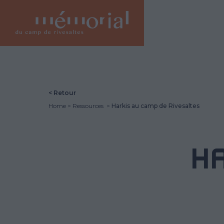
Skip
to
main
content
< Retour
Home
Ressources
Harkis au camp de Rivesaltes
H