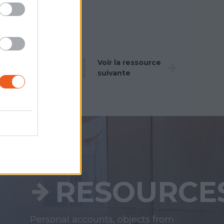
Voir la ressource
Voir la ressource
précédente
suivante
RESOURCE
Personal accounts, objects from