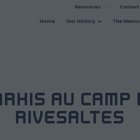
Resources
Contact
Main
navigation
Home
Our History
The Memor
ARKIS AU CAMP 
RIVESALTES