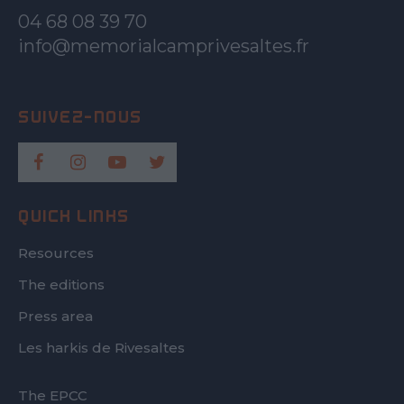
04 68 08 39 70
info@memorialcamprivesaltes.fr
QUICK LINKS
Resources
The editions
Press area
Les harkis de Rivesaltes
FOOTER
The EPCC