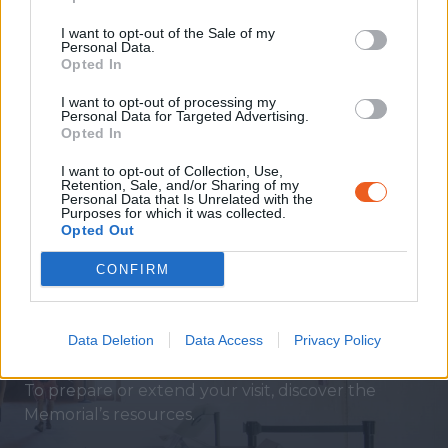
Stay up to date with the Memorial’s latest
news and calendar of events by subscribing
I want to opt-out of the Sale of my
Personal Data.
to our newsletter.
Opted In
I want to opt-out of processing my
Personal Data for Targeted Advertising.
SUBSCRIBE TO THE
Opted In
NEWSLETTER
I want to opt-out of Collection, Use,
Retention, Sale, and/or Sharing of my
Personal Data that Is Unrelated with the
Purposes for which it was collected.
Opted Out
CONFIRM
RESOURCES
Personal accounts, objects from the permanent
Data Deletion
Data Access
Privacy Policy
collection, conferences, lectures, past temporary
exhibitions...
To prepare or extend your visit, discover the
Memorial’s resources.