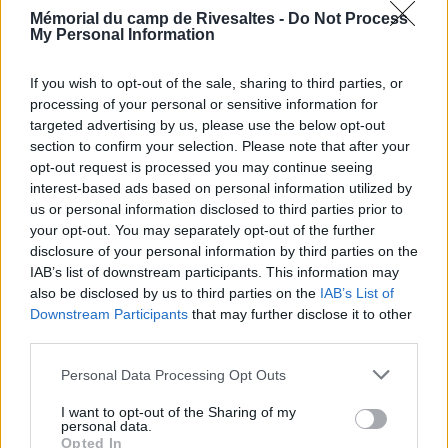
permettent à ce public d’être sensibilisé à la
Mémorial du camp de Rivesaltes -
Do Not Process
Mémoire et à l’Histoire.
My Personal Information
Cette édition vise à encourager les jeunes
If you wish to opt-out of the sale, sharing to third parties, or
enfants à réfléchir, débattre et construire.
processing of your personal or sensitive information for
targeted advertising by us, please use the below opt-out
section to confirm your selection. Please note that after your
opt-out request is processed you may continue seeing
interest-based ads based on personal information utilized by
us or personal information disclosed to third parties prior to
your opt-out. You may separately opt-out of the further
Voir la ressource
Voir la ressource
disclosure of your personal information by third parties on the
précédente
suivante
IAB’s list of downstream participants. This information may
also be disclosed by us to third parties on the
IAB’s List of
Downstream Participants
that may further disclose it to other
third parties.
Personal Data Processing Opt Outs
Newsletter
I want to opt-out of the Sharing of my
personal data.
Opted In