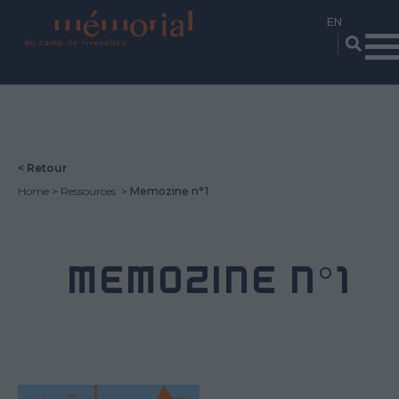
Skip
to
main
content
< Retour
Home
Ressources
Memozine n°1
MEMOZINE N°1