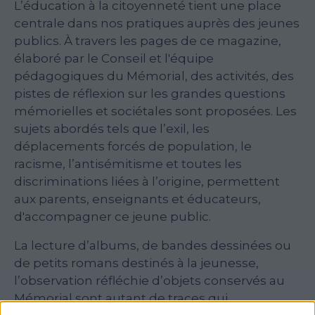
L’éducation à la citoyenneté tient une place
centrale dans nos pratiques auprès des jeunes
publics. À travers les pages de ce magazine,
élaboré par le Conseil et l'équipe
pédagogiques du Mémorial, des activités, des
pistes de réflexion sur les grandes questions
mémorielles et sociétales sont proposées. Les
sujets abordés tels que l’exil, les
déplacements forcés de population, le
racisme, l’antisémitisme et toutes les
discriminations liées à l’origine, permettent
aux parents, enseignants et éducateurs,
d'accompagner ce jeune public.
La lecture d’albums, de bandes dessinées ou
de petits romans destinés à la jeunesse,
l’observation réfléchie d’objets conservés au
Mémorial sont autant de traces qui