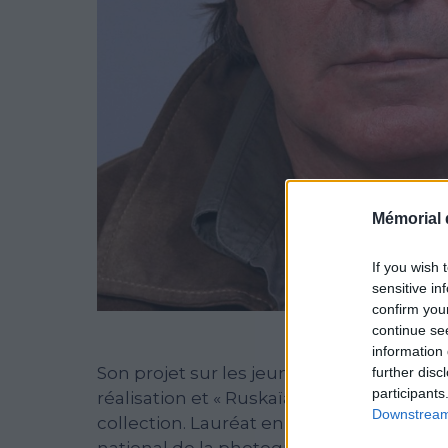
Mémorial 
If you wish 
sensitive in
confirm you
continue se
information 
Son projet sur les jeunes femmes russes d
further disc
participants
réalisation et « Ruskaïa », le livre publi
Downstream 
collection. Lauréat en 1992 du prix Nié
national de la photographie.