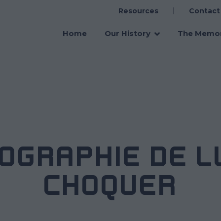
Resources
Contact
Main
navigation
Home
Our History
The Memor
IOGRAPHIE DE L
CHOQUER