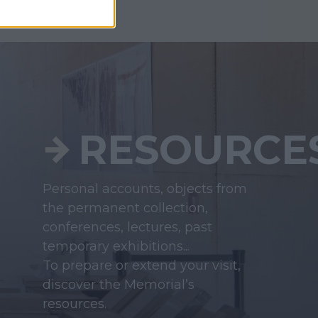
RESOURCE
Personal accounts, objects from
the permanent collection,
conferences, lectures, past
temporary exhibitions...
To prepare or extend your visit,
discover the Memorial’s
resources.