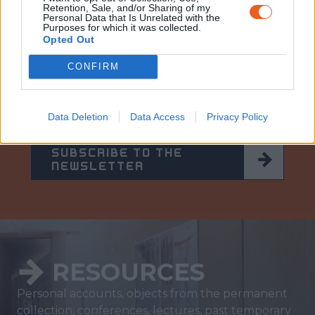
Retention, Sale, and/or Sharing of my
Personal Data that Is Unrelated with the
Purposes for which it was collected.
Opted Out
Newsletter
CONFIRM
Stay up to date with the Memorial’s latest
news and calendar of events by subscribing
to our newsletter.
Data Deletion
Data Access
Privacy Policy
SUBSCRIBE TO THE
NEWSLETTER
RESOURCES
Personal accounts, objects from the permanent
collection, conferences, lectures, past temporary