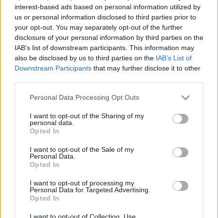
interest-based ads based on personal information utilized by
ont notamment été exposées à la Luise Ross
us or personal information disclosed to third parties prior to
Gallery de New-York en 1998, à la Biennale d’art
your opt-out. You may separately opt-out of the further
brut de Berlin en 2006, ainsi qu’à l’Institut des
disclosure of your personal information by third parties on the
Cultures d’Islam de Paris en 2008.
IAB’s list of downstream participants. This information may
also be disclosed by us to third parties on the
IAB’s List of
Actuellement, il rythme sa vie par des séjours
Downstream Participants
that may further disclose it to other
alternés en Allemagne et en France, où il
third parties.
conserve un atelier.
Personal Data Processing Opt Outs
I want to opt-out of the Sharing of my
personal data.
Opted In
I want to opt-out of the Sale of my
Personal Data.
Voir la ressource
Voir la ressource
Opted In
précédente
suivante
I want to opt-out of processing my
Personal Data for Targeted Advertising.
Opted In
I want to opt-out of Collection, Use,