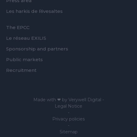
Press area
Les harkis de Rivesaltes
FOOTER
The EPCC
SECOND
Le réseau EXILIS
Sponsorship and partners
Public markets
Recruitment
Made with ❤ by
Verywell Digital
-
Legal Notice
-
Privacy policies
-
Sitemap