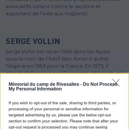
associatifs luttant contre le racisme et
apportant de l’aide aux migrants.
SERGE VOLLIN
Serge Vollin est né en 1946 dans les Aurès,
sous le nom de Chérif Ben Amor. Il quitte
l’Algérie en 1963 pour la France. En 1973, il
choisit d’aller vivre en Allemagne, à Munich, où
il travaille comme agent de sécurité. Son passé
Mémorial du camp de Rivesaltes -
Do Not Process
traumatique le conduit régulièrement à faire
My Personal Information
des séjours dans divers hôpitaux
psychiatriques, où il commence à peindre
If you wish to opt-out of the sale, sharing to third parties, or
dans une optique thérapeutique.
processing of your personal or sensitive information for
targeted advertising by us, please use the below opt-out
Encouragé à poursuivre, il est remarqué par
section to confirm your selection. Please note that after your
opt-out request is processed you may continue seeing
plusieurs galeries. Les toiles de Serge Vollin